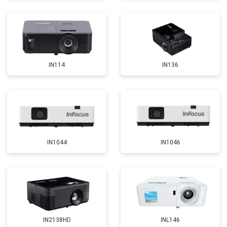
IN114
IN136
IN1044
IN1046
IN2138HD
INL146