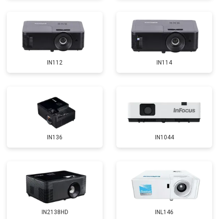
IN112
IN114
IN136
IN1044
IN2138HD
INL146