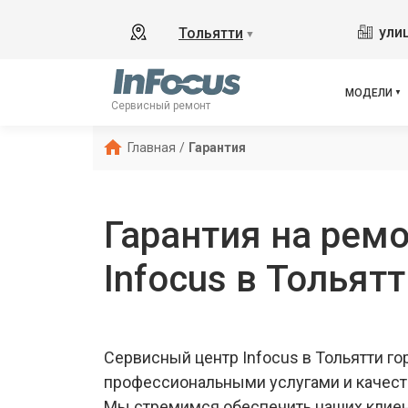
ули
Тольятти
▼
МОДЕЛИ
Сервисный ремонт
Главная
/
Гарантия
Гарантия на ремо
Infocus в Тольят
Сервисный центр Infocus в Тольятти г
профессиональными услугами и качес
Мы стремимся обеспечить наших клие