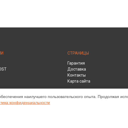
ЛИ
СТРАНИЦЫ
Гарантия
DST
Доставка
Контакты
Карта сайта
обеспечения наилучшего пользовательского опыта. Продолжая испол
тика конфиденциальности
HD
ом обслуживании устройств Infocus. Хотя мы и не представляем официа