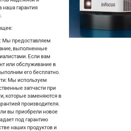
а наша гарантия
.
ющее:
е: Мы предоставляем
вание, выполненные
алистами. Если вам
нт или обслуживание в
выполним его бесплатно.
сти: Мы используем
ственные запчасти при
ти, которые заменяются в
арантией производителя.
сли вы приобрели новое
падает под гарантию
стве наших продуктов и