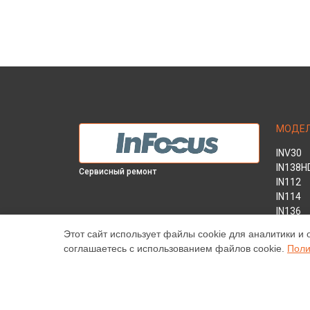
МОДЕ
INV30
IN138H
Сервисный ремонт
IN112
IN114
IN136
IN1044
Этот сайт использует файлы cookie для аналитики и 
IN1046
соглашаетесь с использованием файлов cookie.
Поли
IN2138
INL146
Наш центр специализируется на ремонте и техническ