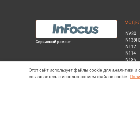
МОДЕ
INV30
IN138H
Сервисный ремонт
IN112
IN114
IN136
IN1044
Этот сайт использует файлы cookie для аналитики и 
IN1046
соглашаетесь с использованием файлов cookie.
Поли
IN2138
INL146
Наш центр специализируется на ремонте и техническ
высококачественные услуги постгарантийного ремонт
цены, указанные на нашем сайте, не являются оконч
торговая марка Infocus, упоминаемая на нашем сайт
© 2026 Специализированный сервисный центр по ремо