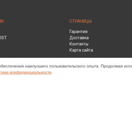
ЛИ
СТРАНИЦЫ
Гарантия
DST
Доставка
Контакты
Карта сайта
обеспечения наилучшего пользовательского опыта. Продолжая испол
тика конфиденциальности
HD
ом обслуживании устройств Infocus. Хотя мы и не представляем официа
а, включая диагностику, техническое обслуживание и настройку разли
ательными; для получения актуальной информации, пожалуйста, свяжите
е, зарегистрирована и используется нами только для информационных ц
нту Infocus.