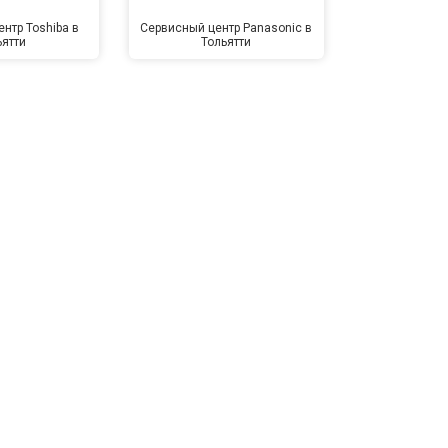
нтр Toshiba в
Сервисный центр Panasonic в
Сервисный 
ьятти
Тольятти
Тол