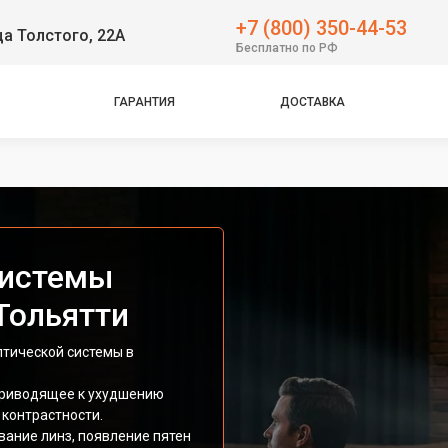
+7 (800) 350-44-53
ца Толстого, 22А
Бесплатно по РФ
ГАРАНТИЯ
ДОСТАВКА
системы
 Тольятти
птической системы в
 приводящее к ухудшению
 контрастности.
ание линз, появление пятен