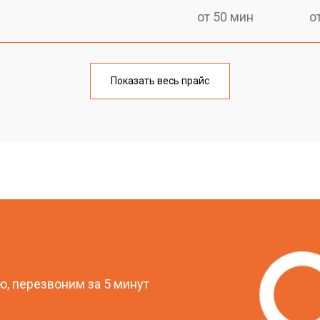
от 50 мин
о
от 80 мин
о
Показать весь прайс
спечения
от 60 мин
о
овление)
от 70 мин
о
от 50 мин
о
?
от 80 мин
о
, перезвоним за 5 минут