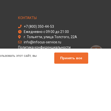
КОНТАКТЫ
+7 (800) 350-44-53
Ежедневно с 09:00 до 21:00
г. Тольятти, улица Толстого, 22А
info@infocus-service.ru
Политика конфиденциальности
ьзовать этот сайт, вы
Способы оплаты
Принять все
льный сервис Infocus, мы предлагаем
чных продуктов Инфокус. Обратите внимание, что
сь с нашими менеджерами. Также стоит отметить, что
елей.