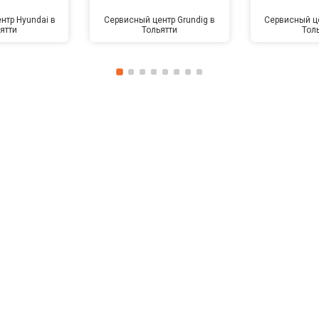
нтр Hyundai в
Сервисный центр Grundig в
Сервисный це
ятти
Тольятти
Тол